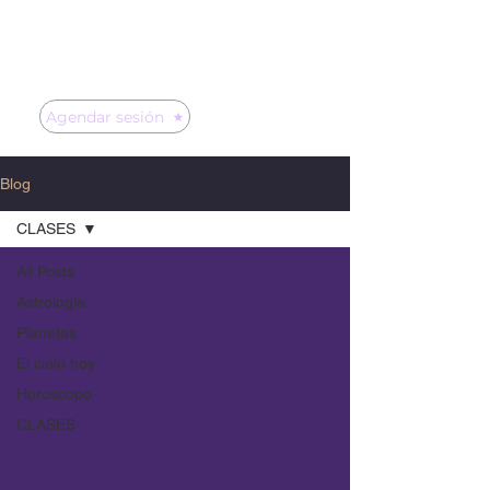
Agendar sesión
Blog
CLASES
All Posts
Astrología
Planetas
El cielo hoy
Horoscopo
CLASES