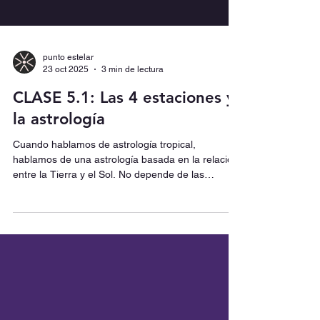
punto estelar
23 oct 2025
3 min de lectura
CLASE 5.1: Las 4 estaciones y
la astrología
Cuando hablamos de astrología tropical,
hablamos de una astrología basada en la relación
entre la Tierra y el Sol. No depende de las
constelaciones físicas que vemos en el cielo (eso
es la astrología sideral), sino de los puntos clave
del ciclo solar, es decir los solsticios y equinoccios.