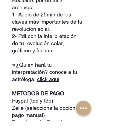
Recibirás por email 2
archivos:
1- Audio de 25min de las
claves más importantes de tu
revolución solar.
2- Pdf con la interpretación
de tu revolución solar,
gráficos y fechas.
⭐¿Quién hará tu
interpretación? conoce a tu
astróloga,
click aquí
METODOS DE PAGO
Paypal (tdc y tdb)
Zelle (selecciona la opción de
pago manual)
Transferencia:
Ecuador y
Venezuela
(selecciona la