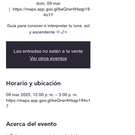
dom, 09 mar
  |  
https://maps.app.goo.gl/beQrwr4Hsqp19
4o17
Guía para conocer e interpretar tu luna, sol
y ascendente 🌞🌙⭐
Las entradas no están a la venta
Ver otros eventos
Horario y ubicación
09 mar 2025, 12:00 p. m. – 3:00 p. m.
https://maps.app.goo.gl/beQrwr4Hsqp194o1
7
Acerca del evento