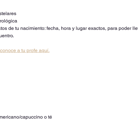
stelares
trológica
os de tu nacimiento: fecha, hora y lugar exactos, para poder llev
uentro.
conoce a tu profe aquí.
americano/capuccino o té